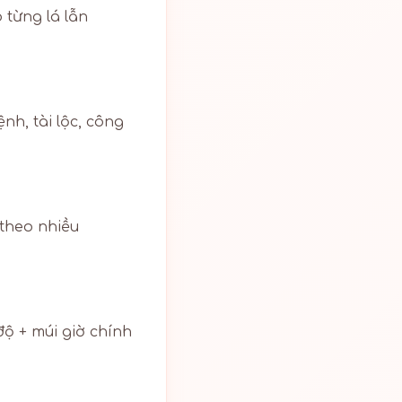
o từng lá lẫn
nh, tài lộc, công
 theo nhiều
độ + múi giờ chính