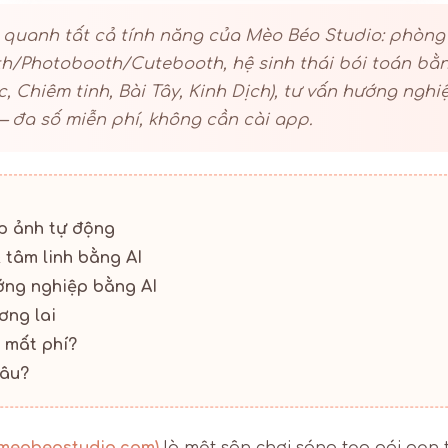
quanh tất cả tính năng của Mèo Béo Studio: phòng
h/Photobooth/Cutebooth, hệ sinh thái bói toán bằng
c, Chiêm tinh, Bài Tây, Kinh Dịch), tư vấn hướng nghi
— đa số miễn phí, không cần cài app.
p ảnh tự động
& tâm linh bằng AI
ớng nghiệp bằng AI
ơng lai
 mất phí?
đâu?