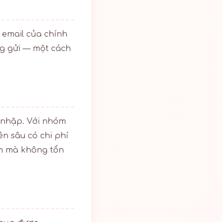
 email của chính
ng gửi — một cách
nhập. Với nhóm
n sâu có chi phí
ệm mà không tốn