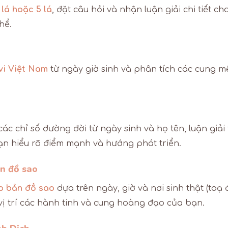
 lá hoặc 5 lá
, đặt câu hỏi và nhận luận giải chi tiết ch
hể.
 vi Việt Nam
từ ngày giờ sinh và phân tích các cung mệ
các chỉ số đường đời từ ngày sinh và họ tên, luận giải
ạn hiểu rõ điểm mạnh và hướng phát triển.
n đồ sao
p bản đồ sao
dựa trên ngày, giờ và nơi sinh thật (toạ 
i vị trí các hành tinh và cung hoàng đạo của bạn.