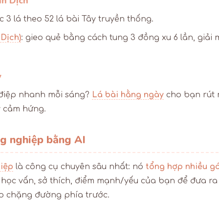
nh Dịch
ọc 3 lá theo 52 lá bài Tây truyền thống.
 Dịch)
: gieo quẻ bằng cách tung 3 đồng xu 6 lần, giải 
y
điệp nhanh mỗi sáng?
Lá bài hằng ngày
cho bạn rút 
y cảm hứng.
ng nghiệp bằng AI
iệp
là công cụ chuyên sâu nhất: nó
tổng hợp nhiều gó
ề học vấn, sở thích, điểm mạnh/yếu của bạn để đưa r
o chặng đường phía trước.