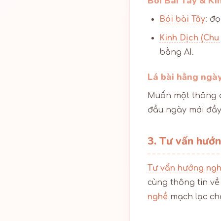
Bói Bài Tây & Ki
Bói bài Tây
: đ
Kinh Dịch (Chu
bằng AI.
Lá bài hằng ngà
Muốn một thông 
đầu ngày mới đầ
3. Tư vấn hướ
Tư vấn hướng ngh
cùng thông tin v
nghề
mạch lạc ch