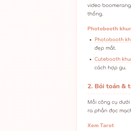
video boomerang 
thống.
Photobooth khun
Photobooth kh
đẹp mắt.
Cutebooth khu
cách hợp gu.
2. Bói toán & 
Mỗi công cụ dướ
ra phần đọc mạch
Xem Tarot