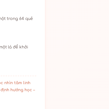
một trong 64 quẻ
một lá để khởi
c nhìn tâm linh
a
định hướng học –