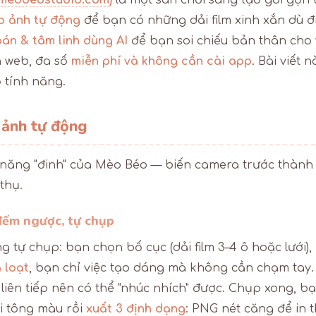
meobeostudio.com
)
là một sân chơi sáng tạo gói gọn t
p ảnh tự động
để bạn có những dải film xinh xắn dù đ
oán & tâm linh dùng AI
để bạn soi chiếu bản thân cho 
n web, đa số
miễn phí và không cần cài app
. Bài viết 
 tính năng.
 ảnh tự động
 năng "đinh" của Mèo Béo — biến camera trước thàn
thụ.
đếm ngược, tự chụp
g tự chụp: bạn chọn bố cục (dải film 3–4 ô hoặc lưới)
 loạt
, bạn chỉ việc tạo dáng mà không cần chạm tay. 
liên tiếp nên có thể "nhúc nhích" được. Chụp xong, bạ
đổi tông màu rồi
xuất 3 định dạng
: PNG nét căng để in 