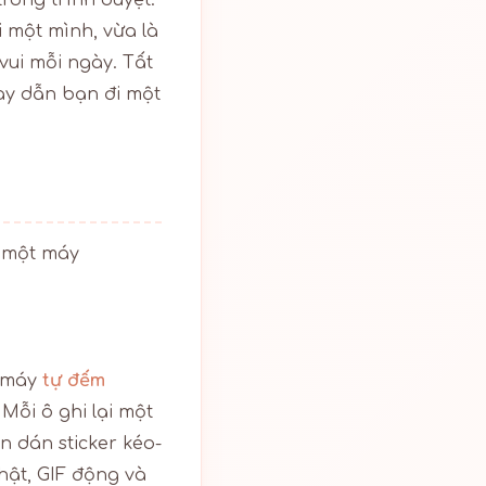
rong trình duyệt:
i một mình, vừa là
vui mỗi ngày. Tất
này dẫn bạn đi một
h một máy
, máy
tự đếm
Mỗi ô ghi lại một
n dán sticker kéo-
thật, GIF động và