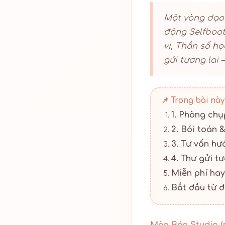
Một vòng dạo 
động Selfboot
vi, Thần số họ
gửi tương lai 
📌 Trong bài này
1. Phòng chụ
2. Bói toán 
3. Tư vấn hư
4. Thư gửi tư
Miễn phí hay
Bắt đầu từ 