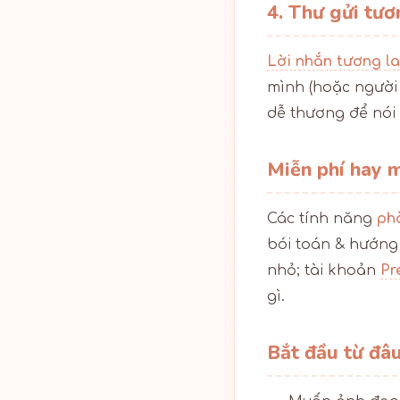
4. Thư gửi tươ
Lời nhắn tương la
mình (hoặc người 
dễ thương để nói 
Miễn phí hay m
Các tính năng
ph
bói toán & hướng 
nhỏ; tài khoản
Pr
gì.
Bắt đầu từ đâ