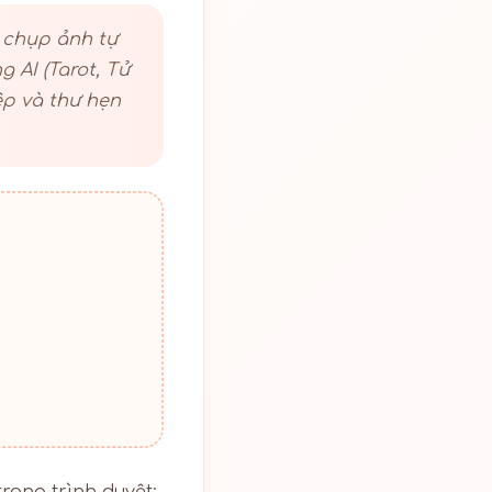
 chụp ảnh tự
 AI (Tarot, Tử
ệp và thư hẹn