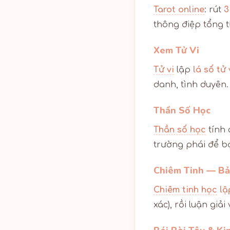
Tarot online
: rút
3
thông điệp tổng t
Xem Tử Vi
Tử vi
lập
lá số tử
danh, tình duyên.
Thần Số Học
Thần số học
tính 
trường phái để b
Chiêm Tinh — Bả
Chiêm tinh học
lậ
xác), rồi luận giả