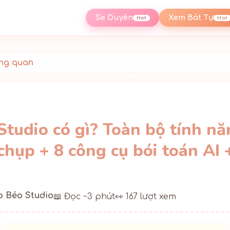
Se Duyên
Xem Bát Tự
Hot
Hot
ng quan
tudio có gì? Toàn bộ tính nă
chụp + 8 công cụ bói toán AI 
 Béo Studio
📖 Đọc ~3 phút
👀 167 lượt xem