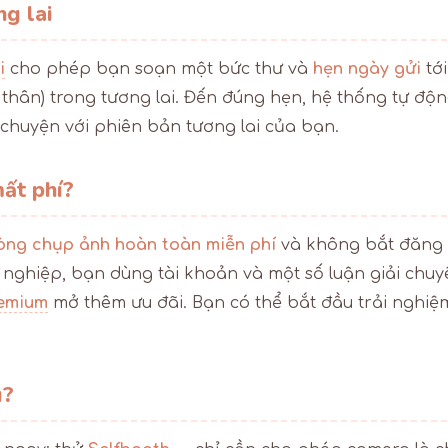
ng lai
i
cho phép bạn soạn một bức thư và
hẹn ngày gửi
tới
thân) trong tương lai. Đến đúng hẹn, hệ thống tự độ
chuyện với phiên bản tương lai của bạn.
ất phí?
òng chụp ảnh hoàn toàn miễn phí
và không bắt đăng 
nghiệp, bạn dùng tài khoản và một số luận giải chuyê
emium
mở thêm ưu đãi. Bạn có thể bắt đầu trải nghi
u?