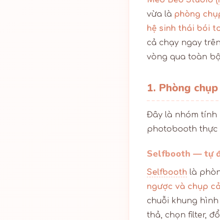
Mèo Béo Studio (
vừa là
phòng chụ
hệ sinh thái bói t
cả chạy ngay trê
vòng qua toàn bộ
1. Phòng chụp
Đây là nhóm tính
photobooth thực 
Selfbooth — tự 
Selfbooth
là phòn
ngược và chụp cả
chuỗi khung hình 
thả, chọn filter, 