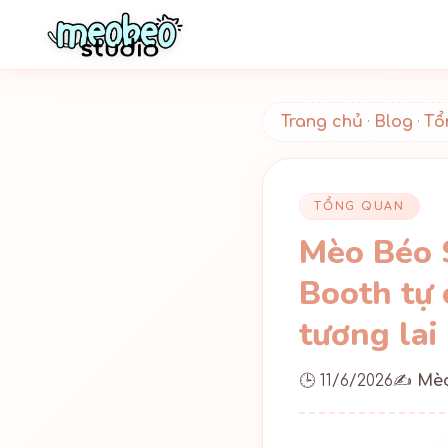
Trang chủ
Blog
Tổ
·
·
TỔNG QUAN
Mèo Béo S
Booth tự 
tương lai
🕒 11/6/2026
✍️
Mèo