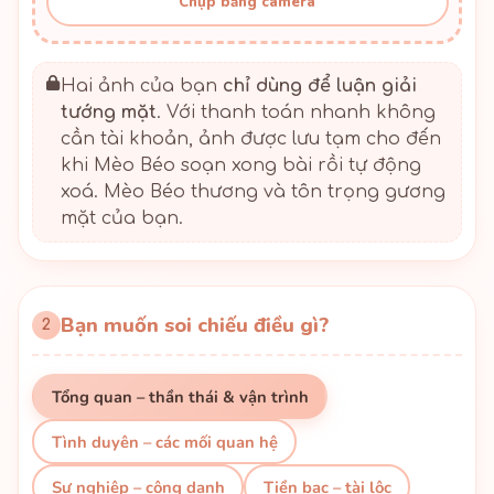
Chụp bằng camera
Hai ảnh của bạn
chỉ dùng để luận giải
tướng mặt
. Với thanh toán nhanh không
cần tài khoản, ảnh được lưu tạm cho đến
khi Mèo Béo soạn xong bài rồi tự động
xoá. Mèo Béo thương và tôn trọng gương
mặt của bạn.
Bạn muốn soi chiếu điều gì?
2
Tổng quan – thần thái & vận trình
Tình duyên – các mối quan hệ
Sự nghiệp – công danh
Tiền bạc – tài lộc