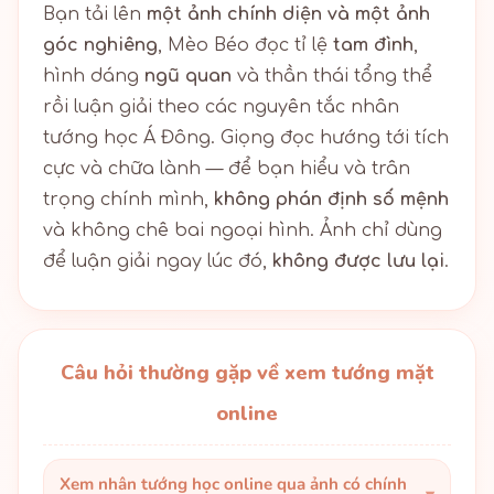
Bạn tải lên
một ảnh chính diện và một ảnh
góc nghiêng
, Mèo Béo đọc tỉ lệ
tam đình
,
hình dáng
ngũ quan
và thần thái tổng thể
rồi luận giải theo các nguyên tắc nhân
tướng học Á Đông. Giọng đọc hướng tới tích
cực và chữa lành — để bạn hiểu và trân
trọng chính mình,
không phán định số mệnh
và không chê bai ngoại hình. Ảnh chỉ dùng
để luận giải ngay lúc đó,
không được lưu lại
.
Câu hỏi thường gặp về xem tướng mặt
online
Xem nhân tướng học online qua ảnh có chính