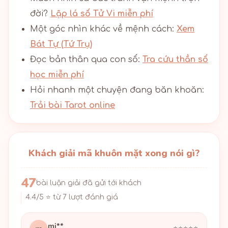
đời?
Lập lá số Tử Vi miễn phí
Một góc nhìn khác về mệnh cách:
Xem
Bát Tự (Tứ Trụ)
Đọc bản thân qua con số:
Tra cứu thần số
học miễn phí
Hỏi nhanh một chuyện đang băn khoăn:
Trải bài Tarot online
Khách giải mã khuôn mặt xong nói gì?
47
bài luận giải đã gửi tới khách
4.4/5 ⭐ từ 7 lượt đánh giá
mi**