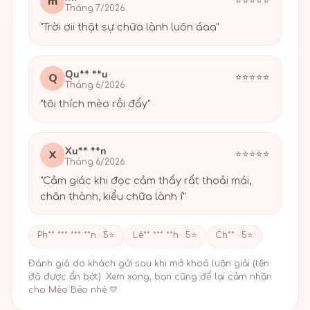
m
⭐⭐⭐⭐⭐
Tháng 7/2026
"Trời ơii thật sự chữa lành luôn áaa"
Qu** **u
Q
⭐⭐⭐⭐⭐
Tháng 6/2026
"tôi thích mèo rồi đấy"
Xu** **n
X
⭐⭐⭐⭐⭐
Tháng 6/2026
"Cảm giác khi đọc cảm thấy rất thoải mái,
chân thành, kiểu chữa lành í"
Ph** *** *** **n · 5⭐
Lê** *** **h · 5⭐
Ch** · 5⭐
Đánh giá do khách gửi sau khi mở khoá luận giải (tên
đã được ẩn bớt). Xem xong, bạn cũng để lại cảm nhận
cho Mèo Béo nhé 💛