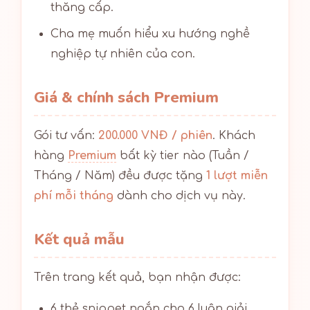
thăng cấp.
Cha mẹ muốn hiểu xu hướng nghề
nghiệp tự nhiên của con.
Giá & chính sách Premium
Gói tư vấn:
200.000 VNĐ / phiên
. Khách
hàng
Premium
bất kỳ tier nào (Tuần /
Tháng / Năm) đều được tặng
1 lượt miễn
phí mỗi tháng
dành cho dịch vụ này.
Kết quả mẫu
Trên trang kết quả, bạn nhận được:
6 thẻ snippet ngắn cho 6 luận giải.