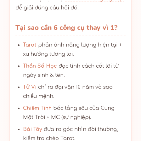
để giải đúng câu hỏi đó.
Tại sao cần 6 công cụ thay vì 1?
Tarot
phản ánh năng lượng hiện tại +
xu hướng tương lai.
Thần Số Học
đọc tính cách cốt lõi từ
ngày sinh & tên.
Tử Vi
chỉ ra đại vận 10 năm và sao
chiếu mệnh.
Chiêm Tinh
bóc tầng sâu của Cung
Mặt Trời + MC (sự nghiệp).
Bài Tây
đưa ra góc nhìn đời thường,
kiểm tra chéo Tarot.