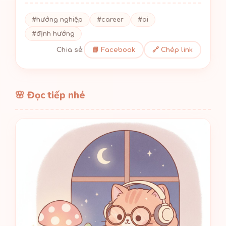
#hướng nghiệp
#career
#ai
#định hướng
Chia sẻ:
📘 Facebook
🔗 Chép link
🌸 Đọc tiếp nhé