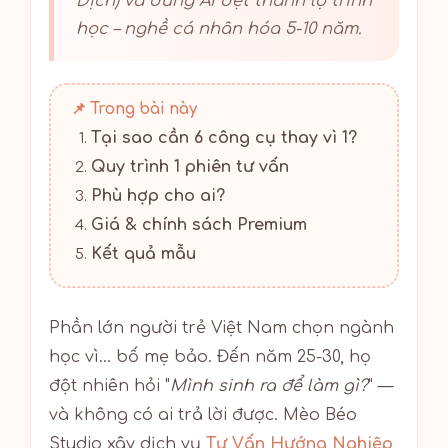
Dịch) và dùng AI dệt thành lộ trình
học – nghề cá nhân hóa 5-10 năm.
📌 Trong bài này
Tại sao cần 6 công cụ thay vì 1?
Quy trình 1 phiên tư vấn
Phù hợp cho ai?
Giá & chính sách Premium
Kết quả mẫu
Phần lớn người trẻ Việt Nam chọn ngành
học vì… bố mẹ bảo. Đến năm 25-30, họ
đột nhiên hỏi "
Mình sinh ra để làm gì?
" —
và không có ai trả lời được. Mèo Béo
Studio xây dịch vụ
Tư Vấn Hướng Nghiệp