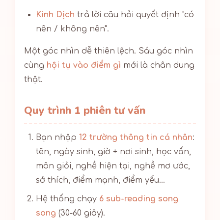
Kinh Dịch
trả lời câu hỏi quyết định "có
nên / không nên".
Một góc nhìn dễ thiên lệch. Sáu góc nhìn
cùng
hội tụ vào điểm gì
mới là chân dung
thật.
Quy trình 1 phiên tư vấn
Bạn nhập
12 trường thông tin cá nhân
:
tên, ngày sinh, giờ + nơi sinh, học vấn,
môn giỏi, nghề hiện tại, nghề mơ ước,
sở thích, điểm mạnh, điểm yếu...
Hệ thống chạy
6 sub-reading song
song
(30-60 giây).