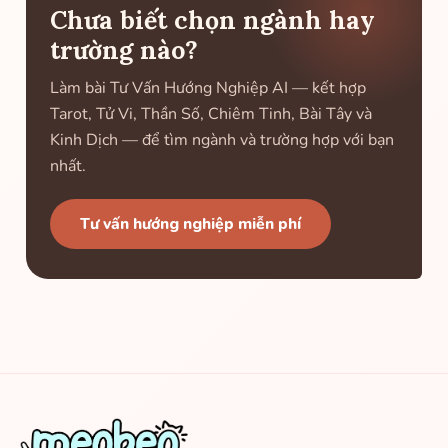
Chưa biết chọn ngành hay
trường nào?
Làm bài Tư Vấn Hướng Nghiệp AI — kết hợp
Tarot, Tử Vi, Thần Số, Chiêm Tinh, Bài Tây và
Kinh Dịch — để tìm ngành và trường hợp với bạn
nhất.
Tư vấn hướng nghiệp miễn phí