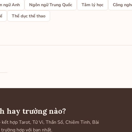
n ngữ Anh
Ngôn ngữ Trung Quốc
Tâm lý học
Công nghệ
tế
Thể dục thể thao
h hay trường nào?
ết hợp Tarot, Tử Vi, Thần Số, Chiêm Tinh, Bài
 trường hợp với bạn nhất.