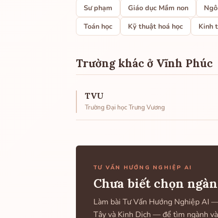
Sư phạm
Giáo dục Mầm non
Ngô
Toán học
Kỹ thuật hoá học
Kinh 
Trường khác ở Vĩnh Phúc
TVU
Trường Đại học Trưng Vương
TƯ VẤN HƯỚNG NGHIỆP AI
Chưa biết chọn ngàn
Làm bài Tư Vấn Hướng Nghiệp AI — k
Tây và Kinh Dịch — để tìm ngành và