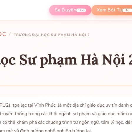
Se Duyên
Xem Bát Tự
Hot
Hot
ỌC
/
TRƯỜNG ĐẠI HỌC SƯ PHẠM HÀ NỘI 2
ọc Sư phạm Hà Nội 
2), tọa lạc tại Vĩnh Phúc, là một địa chỉ giáo dục uy tín dành
h truyền thống trong các khối ngành sư phạm và giáo dục mầm n
ên có thể khám phá các chương trình từ ngôn ngữ, tâm lý học, đế
đam mê và định hướng nghề nghiệp tương lai.