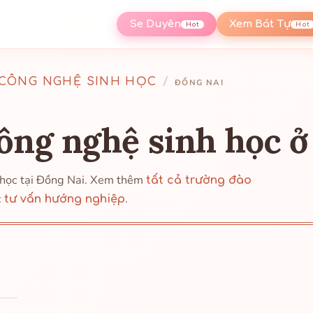
Se Duyên
Xem Bát Tự
Hot
Hot
CÔNG NGHỆ SINH HỌC
/
ĐỒNG NAI
ông nghệ sinh học ở
 học tại Đồng Nai. Xem thêm
tất cả trường đào
c
.
tư vấn hướng nghiệp