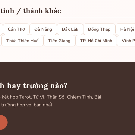
 tỉnh / thành khác
Cần Thơ
Đà Nẵng
Đắk Lắk
Đồng Tháp
Hà Nội
Thừa Thiên Huế
Tiền Giang
TP. Hồ Chí Minh
Vĩnh 
h hay trường nào?
ết hợp Tarot, Tử Vi, Thần Số, Chiêm Tinh, Bài
 trường hợp với bạn nhất.