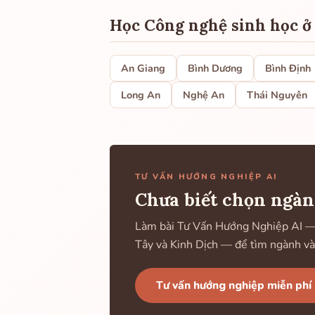
Học Công nghệ sinh học ở
An Giang
Bình Dương
Bình Định
Long An
Nghệ An
Thái Nguyên
TƯ VẤN HƯỚNG NGHIỆP AI
Chưa biết chọn ngàn
Làm bài Tư Vấn Hướng Nghiệp AI — k
Tây và Kinh Dịch — để tìm ngành và
Tư vấn hướng nghiệp miễn phí