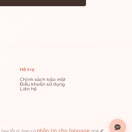
Hỗ trợ
Chính sách bảo mật
Điều khoản sử dụng
Liên hệ
nhắn tin cho fanpage
hay lỗi gì, bạn cứ
nhé 💕