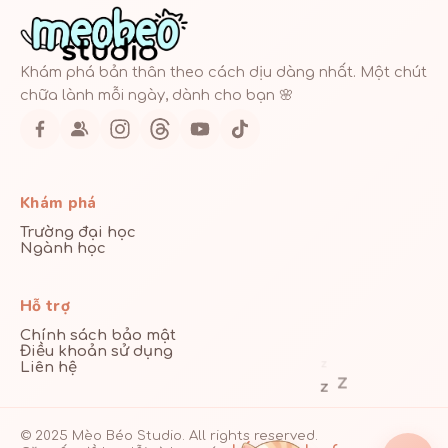
Khám phá bản thân theo cách dịu dàng nhất. Một chút
chữa lành mỗi ngày, dành cho bạn 🌸
Khám phá
Trường đại học
Ngành học
Hỗ trợ
Chính sách bảo mật
Điều khoản sử dụng
z
Liên hệ
z
z
© 2025 Mèo Béo Studio. All rights reserved.