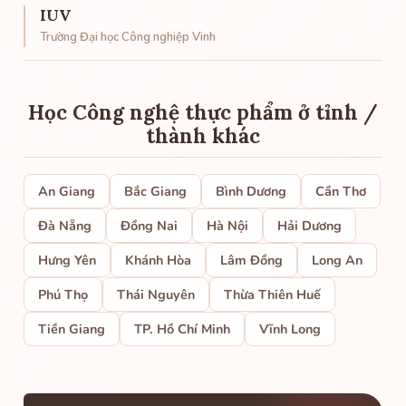
IUV
Trường Đại học Công nghiệp Vinh
Học Công nghệ thực phẩm ở tỉnh /
thành khác
An Giang
Bắc Giang
Bình Dương
Cần Thơ
Đà Nẵng
Đồng Nai
Hà Nội
Hải Dương
Hưng Yên
Khánh Hòa
Lâm Đồng
Long An
Phú Thọ
Thái Nguyên
Thừa Thiên Huế
Tiền Giang
TP. Hồ Chí Minh
Vĩnh Long