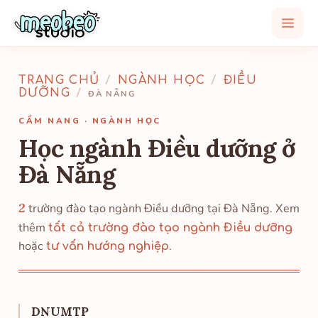
TRANG CHỦ
/
NGÀNH HỌC
/
ĐIỀU
DƯỠNG
/
ĐÀ NẴNG
CẨM NANG · NGÀNH HỌC
Học ngành Điều dưỡng ở
Đà Nẵng
2
trường đào tạo ngành Điều dưỡng tại Đà Nẵng. Xem
thêm
tất cả trường đào tạo ngành Điều dưỡng
hoặc
.
tư vấn hướng nghiệp
DNUMTP