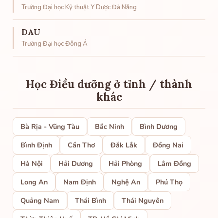
Trường Đại học Kỹ thuật Y Dược Đà Nẵng
DAU
Trường Đại học Đông Á
Học Điều dưỡng ở tỉnh / thành
khác
Bà Rịa - Vũng Tàu
Bắc Ninh
Bình Dương
Bình Định
Cần Thơ
Đắk Lắk
Đồng Nai
Hà Nội
Hải Dương
Hải Phòng
Lâm Đồng
Long An
Nam Định
Nghệ An
Phú Thọ
Quảng Nam
Thái Bình
Thái Nguyên