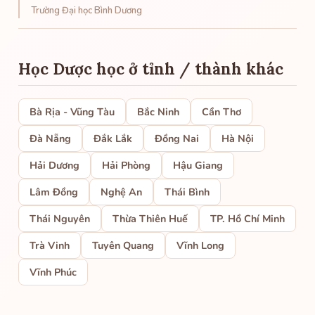
Trường Đại học Bình Dương
Học Dược học ở tỉnh / thành khác
Bà Rịa - Vũng Tàu
Bắc Ninh
Cần Thơ
Đà Nẵng
Đắk Lắk
Đồng Nai
Hà Nội
Hải Dương
Hải Phòng
Hậu Giang
Lâm Đồng
Nghệ An
Thái Bình
Thái Nguyên
Thừa Thiên Huế
TP. Hồ Chí Minh
Trà Vinh
Tuyên Quang
Vĩnh Long
Vĩnh Phúc