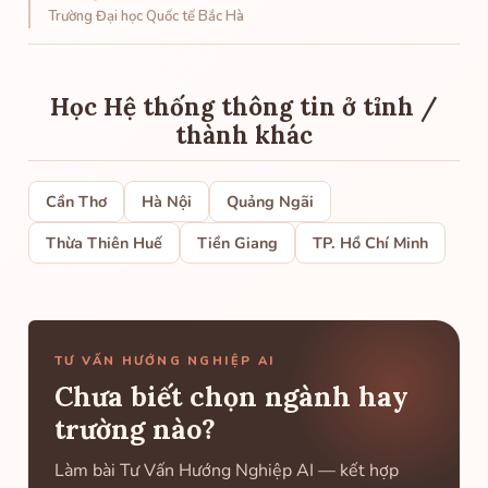
Trường Đại học Quốc tế Bắc Hà
Học Hệ thống thông tin ở tỉnh /
thành khác
Cần Thơ
Hà Nội
Quảng Ngãi
Thừa Thiên Huế
Tiền Giang
TP. Hồ Chí Minh
TƯ VẤN HƯỚNG NGHIỆP AI
Chưa biết chọn ngành hay
trường nào?
Làm bài Tư Vấn Hướng Nghiệp AI — kết hợp