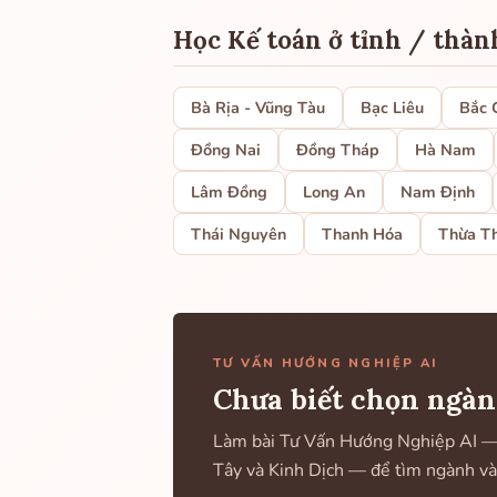
Học Kế toán ở tỉnh / thàn
Bà Rịa - Vũng Tàu
Bạc Liêu
Bắc 
Đồng Nai
Đồng Tháp
Hà Nam
Lâm Đồng
Long An
Nam Định
Thái Nguyên
Thanh Hóa
Thừa T
TƯ VẤN HƯỚNG NGHIỆP AI
Chưa biết chọn ngàn
Làm bài Tư Vấn Hướng Nghiệp AI — k
Tây và Kinh Dịch — để tìm ngành và