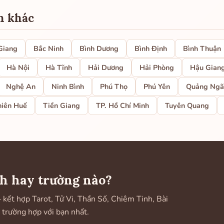
h khác
Giang
Bắc Ninh
Bình Dương
Bình Định
Bình Thuận
Hà Nội
Hà Tĩnh
Hải Dương
Hải Phòng
Hậu Gian
Nghệ An
Ninh Bình
Phú Thọ
Phú Yên
Quảng Ngã
hiên Huế
Tiền Giang
TP. Hồ Chí Minh
Tuyên Quang
h hay trường nào?
ết hợp Tarot, Tử Vi, Thần Số, Chiêm Tinh, Bài
 trường hợp với bạn nhất.