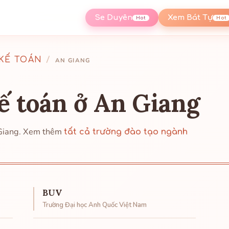
Se Duyên
Xem Bát Tự
Hot
Hot
KẾ TOÁN
/
AN GIANG
ế toán ở An Giang
 Giang. Xem thêm
tất cả trường đào tạo ngành
BUV
Trường Đại học Anh Quốc Việt Nam