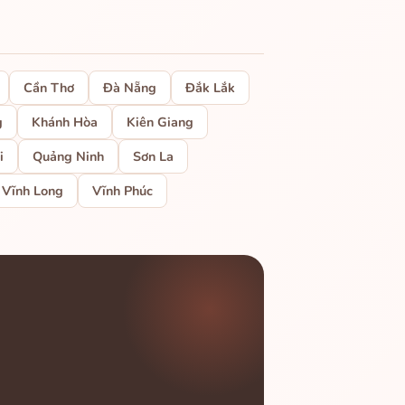
Cần Thơ
Đà Nẵng
Đắk Lắk
g
Khánh Hòa
Kiên Giang
i
Quảng Ninh
Sơn La
Vĩnh Long
Vĩnh Phúc