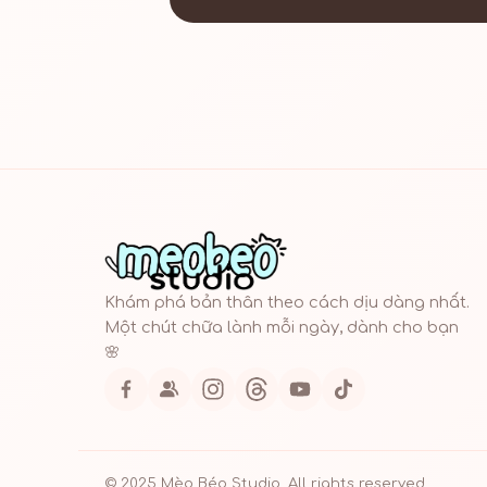
Khám phá bản thân theo cách dịu dàng nhất.
Một chút chữa lành mỗi ngày, dành cho bạn
🌸
© 2025 Mèo Béo Studio. All rights reserved.