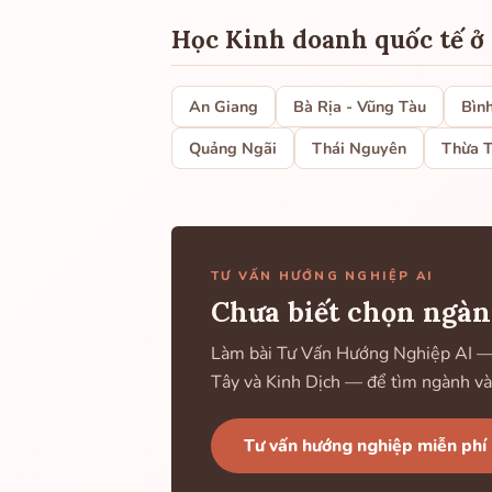
Học Kinh doanh quốc tế ở
An Giang
Bà Rịa - Vũng Tàu
Bìn
Quảng Ngãi
Thái Nguyên
Thừa T
TƯ VẤN HƯỚNG NGHIỆP AI
Chưa biết chọn ngàn
Làm bài Tư Vấn Hướng Nghiệp AI — k
Tây và Kinh Dịch — để tìm ngành và
Tư vấn hướng nghiệp miễn phí