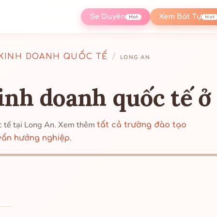
Se Duyên
Xem Bát Tự
Hot
Hot
KINH DOANH QUỐC TẾ
/
LONG AN
inh doanh quốc tế ở
c tế tại Long An. Xem thêm
tất cả trường đào tạo
.
vấn hướng nghiệp