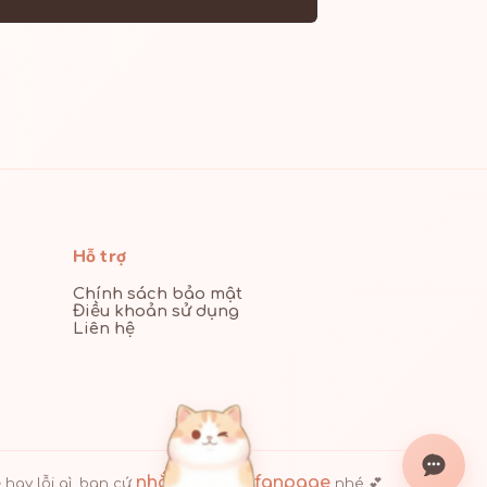
Hỗ trợ
Chính sách bảo mật
Điều khoản sử dụng
Liên hệ
nhắn tin cho fanpage
hay lỗi gì, bạn cứ
nhé 💕