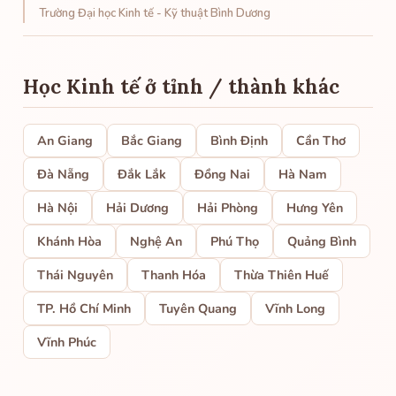
Trường Đại học Kinh tế - Kỹ thuật Bình Dương
Học Kinh tế ở tỉnh / thành khác
An Giang
Bắc Giang
Bình Định
Cần Thơ
Đà Nẵng
Đắk Lắk
Đồng Nai
Hà Nam
Hà Nội
Hải Dương
Hải Phòng
Hưng Yên
Khánh Hòa
Nghệ An
Phú Thọ
Quảng Bình
Thái Nguyên
Thanh Hóa
Thừa Thiên Huế
TP. Hồ Chí Minh
Tuyên Quang
Vĩnh Long
Vĩnh Phúc