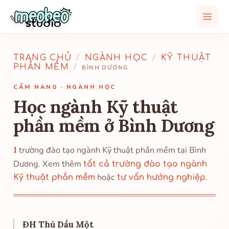
TRANG CHỦ
/
NGÀNH HỌC
/
KỸ THUẬT
PHẦN MỀM
/
BÌNH DƯƠNG
CẨM NANG · NGÀNH HỌC
Học ngành Kỹ thuật
phần mềm ở Bình Dương
1
trường đào tạo ngành Kỹ thuật phần mềm tại Bình
Dương. Xem thêm
tất cả trường đào tạo ngành
hoặc
.
Kỹ thuật phần mềm
tư vấn hướng nghiệp
ĐH Thủ Dầu Một