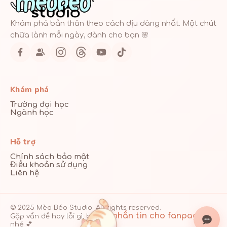
Khám phá bản thân theo cách dịu dàng nhất. Một chút
chữa lành mỗi ngày, dành cho bạn 🌸
Khám phá
Trường đại học
Ngành học
Hỗ trợ
Chính sách bảo mật
Điều khoản sử dụng
Liên hệ
© 2025 Mèo Béo Studio. All rights reserved.
nhắn tin cho fanpage
Gặp vấn đề hay lỗi gì, bạn cứ
nhé 💕