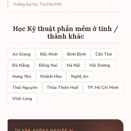
Trường Đại học Thủ Dầu Một
Học Kỹ thuật phần mềm ở tỉnh /
thành khác
An Giang
Bắc Ninh
Bình Định
Cần Thơ
Đà Nẵng
Đồng Nai
Hà Nội
Hải Dương
Hưng Yên
Khánh Hòa
Nghệ An
Thái Nguyên
Thừa Thiên Huế
TP. Hồ Chí Minh
Vĩnh Long
TƯ VẤN HƯỚNG NGHIỆP AI