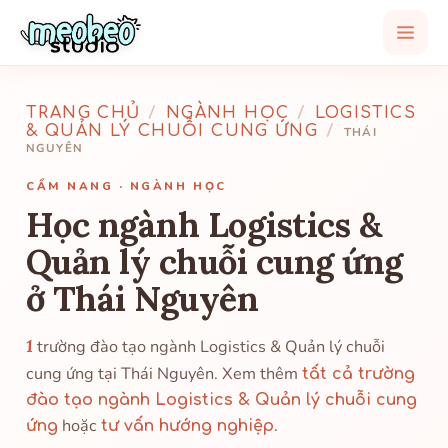
TRANG CHỦ
/
NGÀNH HỌC
/
LOGISTICS
& QUẢN LÝ CHUỖI CUNG ỨNG
/
THÁI
NGUYÊN
CẨM NANG · NGÀNH HỌC
Học ngành Logistics &
Quản lý chuỗi cung ứng
ở Thái Nguyên
1
trường đào tạo ngành Logistics & Quản lý chuỗi
cung ứng tại Thái Nguyên. Xem thêm
tất cả trường
đào tạo ngành Logistics & Quản lý chuỗi cung
hoặc
.
ứng
tư vấn hướng nghiệp