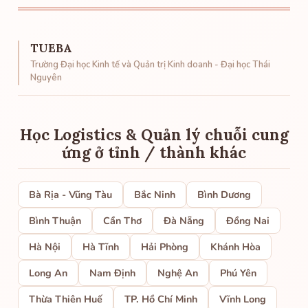
TUEBA
Trường Đại học Kinh tế và Quản trị Kinh doanh - Đại học Thái
Nguyên
Học Logistics & Quản lý chuỗi cung
ứng ở tỉnh / thành khác
Bà Rịa - Vũng Tàu
Bắc Ninh
Bình Dương
Bình Thuận
Cần Thơ
Đà Nẵng
Đồng Nai
Hà Nội
Hà Tĩnh
Hải Phòng
Khánh Hòa
Long An
Nam Định
Nghệ An
Phú Yên
Thừa Thiên Huế
TP. Hồ Chí Minh
Vĩnh Long