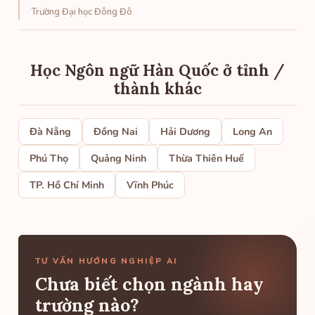
Trường Đại học Đông Đô
Học Ngôn ngữ Hàn Quốc ở tỉnh /
thành khác
Đà Nẵng
Đồng Nai
Hải Dương
Long An
Phú Thọ
Quảng Ninh
Thừa Thiên Huế
TP. Hồ Chí Minh
Vĩnh Phúc
TƯ VẤN HƯỚNG NGHIỆP AI
Chưa biết chọn ngành hay
trường nào?