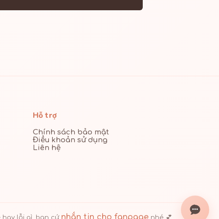
Hỗ trợ
Chính sách bảo mật
Điều khoản sử dụng
Liên hệ
nhắn tin cho fanpage
hay lỗi gì, bạn cứ
nhé 💕