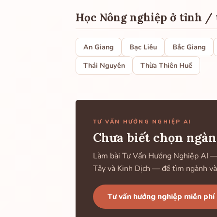
Học Nông nghiệp ở tỉnh /
An Giang
Bạc Liêu
Bắc Giang
Thái Nguyên
Thừa Thiên Huế
TƯ VẤN HƯỚNG NGHIỆP AI
Chưa biết chọn ngàn
Làm bài Tư Vấn Hướng Nghiệp AI — k
Tây và Kinh Dịch — để tìm ngành và
Tư vấn hướng nghiệp miễn phí