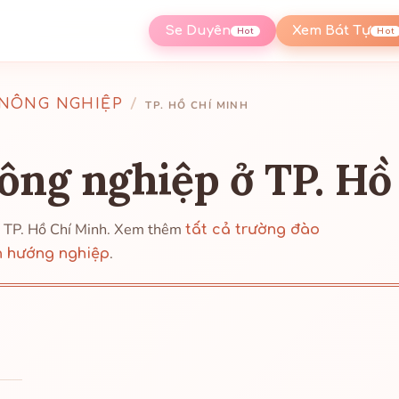
Se Duyên
Xem Bát Tự
Hot
Hot
NÔNG NGHIỆP
/
TP. HỒ CHÍ MINH
ông nghiệp ở TP. Hồ
i TP. Hồ Chí Minh. Xem thêm
tất cả trường đào
.
n hướng nghiệp