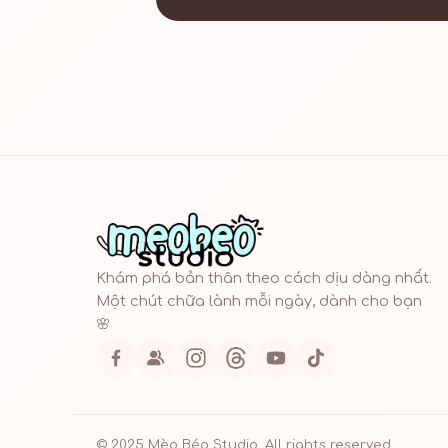
Khám phá bản thân theo cách dịu dàng nhất.
Một chút chữa lành mỗi ngày, dành cho bạn
🌸
© 2025 Mèo Béo Studio. All rights reserved.