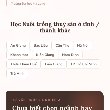
Trường Đại học Hạ Long
Học Nuôi trồng thuỷ sản ở tỉnh /
thành khác
An Giang
Bạc Liêu
Cần Thơ
Hà Nội
Khánh Hòa
Kiên Giang
Nam Định
Thừa Thiên Huế
Tiền Giang
TP. Hồ Chí Minh
Trà Vinh
TƯ VẤN HƯỚNG NGHIỆP AI
Chưa biết chọn ngành hay