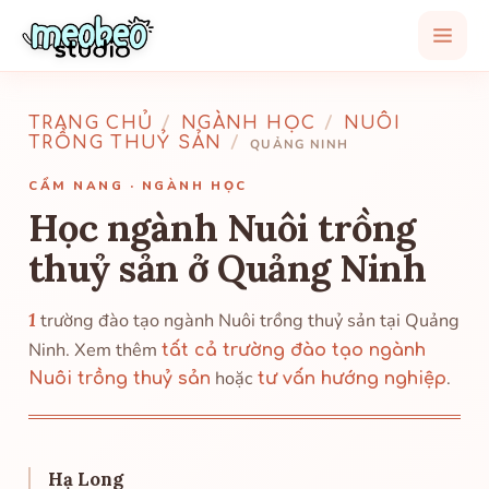
TRANG CHỦ
/
NGÀNH HỌC
/
NUÔI
TRỒNG THUỶ SẢN
/
QUẢNG NINH
CẨM NANG · NGÀNH HỌC
Học ngành Nuôi trồng
thuỷ sản ở Quảng Ninh
1
trường đào tạo ngành Nuôi trồng thuỷ sản tại Quảng
Ninh. Xem thêm
tất cả trường đào tạo ngành
hoặc
.
Nuôi trồng thuỷ sản
tư vấn hướng nghiệp
Hạ Long