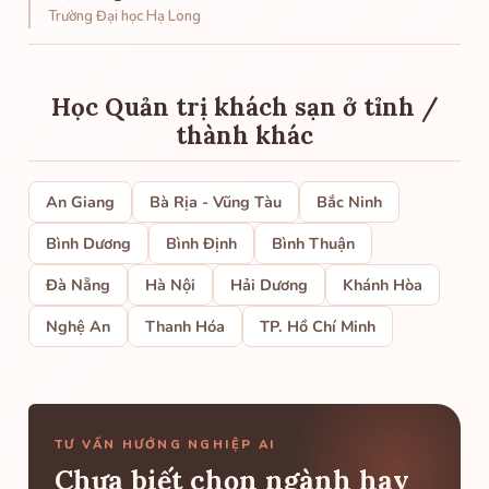
Trường Đại học Hạ Long
Học Quản trị khách sạn ở tỉnh /
thành khác
An Giang
Bà Rịa - Vũng Tàu
Bắc Ninh
Bình Dương
Bình Định
Bình Thuận
Đà Nẵng
Hà Nội
Hải Dương
Khánh Hòa
Nghệ An
Thanh Hóa
TP. Hồ Chí Minh
TƯ VẤN HƯỚNG NGHIỆP AI
Chưa biết chọn ngành hay