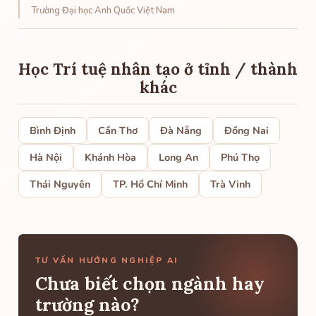
Trường Đại học Anh Quốc Việt Nam
Học Trí tuệ nhân tạo ở tỉnh / thành
khác
Bình Định
Cần Thơ
Đà Nẵng
Đồng Nai
Hà Nội
Khánh Hòa
Long An
Phú Thọ
Thái Nguyên
TP. Hồ Chí Minh
Trà Vinh
TƯ VẤN HƯỚNG NGHIỆP AI
Chưa biết chọn ngành hay
trường nào?