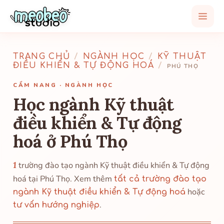
TRANG CHỦ
/
NGÀNH HỌC
/
KỸ THUẬT
ĐIỀU KHIỂN & TỰ ĐỘNG HOÁ
/
PHÚ THỌ
CẨM NANG · NGÀNH HỌC
Học ngành Kỹ thuật
điều khiển & Tự động
hoá ở Phú Thọ
1
trường đào tạo ngành Kỹ thuật điều khiển & Tự động
hoá tại Phú Thọ. Xem thêm
tất cả trường đào tạo
hoặc
ngành Kỹ thuật điều khiển & Tự động hoá
.
tư vấn hướng nghiệp