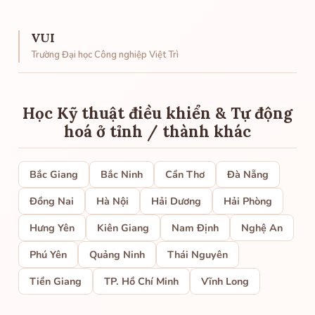
VUI
Trường Đại học Công nghiệp Việt Trì
Học Kỹ thuật điều khiển & Tự động
hoá ở tỉnh / thành khác
Bắc Giang
Bắc Ninh
Cần Thơ
Đà Nẵng
Đồng Nai
Hà Nội
Hải Dương
Hải Phòng
Hưng Yên
Kiên Giang
Nam Định
Nghệ An
Phú Yên
Quảng Ninh
Thái Nguyên
Tiền Giang
TP. Hồ Chí Minh
Vĩnh Long