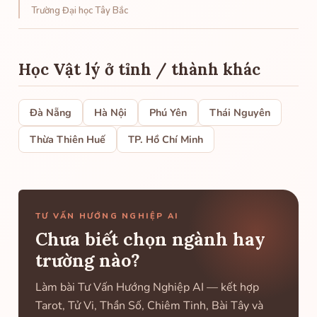
Trường Đại học Tây Bắc
Học Vật lý ở tỉnh / thành khác
Đà Nẵng
Hà Nội
Phú Yên
Thái Nguyên
Thừa Thiên Huế
TP. Hồ Chí Minh
TƯ VẤN HƯỚNG NGHIỆP AI
Chưa biết chọn ngành hay
trường nào?
Làm bài Tư Vấn Hướng Nghiệp AI — kết hợp
Tarot, Tử Vi, Thần Số, Chiêm Tinh, Bài Tây và