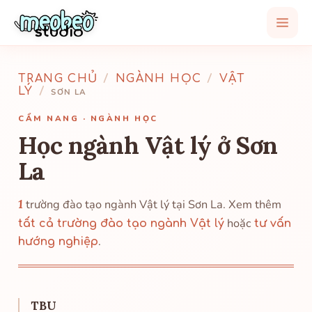
TRANG CHỦ
/
NGÀNH HỌC
/
VẬT
LÝ
/
SƠN LA
CẨM NANG · NGÀNH HỌC
Học ngành Vật lý ở Sơn
La
1
trường đào tạo ngành Vật lý tại Sơn La. Xem thêm
hoặc
tất cả trường đào tạo ngành Vật lý
tư vấn
.
hướng nghiệp
TBU