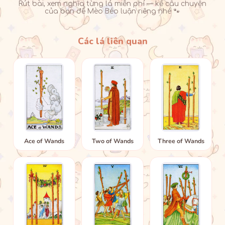
Rút bài, xem nghĩa từng lá miễn phí — kể câu chuyện
của bạn để Mèo Béo luận riêng nhé 🐾
Các lá liên quan
Ace of Wands
Two of Wands
Three of Wands