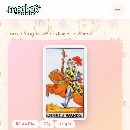
Tarot
Ý nghĩa 78 lá
›
› Knight of Wands
Bộ Ẩn Phụ
Gậy
Knight