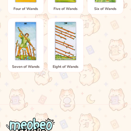
Four of Wands
Five of Wands
Six of Wands
Seven of Wands
Eight of Wands