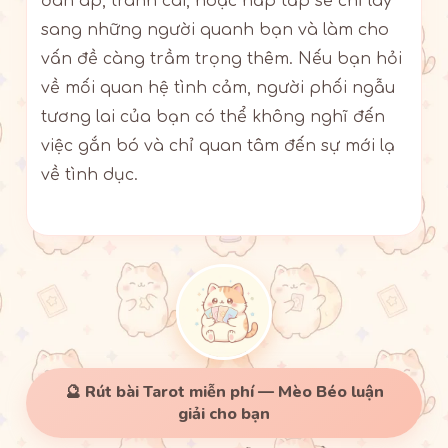
đàn áp, tranh cãi, hoặc hấp tấp sẽ chỉ lây
sang những người quanh bạn và làm cho
vấn đề càng trầm trọng thêm. Nếu bạn hỏi
về mối quan hệ tình cảm, người phối ngẫu
tương lai của bạn có thể không nghĩ đến
việc gắn bó và chỉ quan tâm đến sự mới lạ
về tình dục.
🔮 Rút bài Tarot miễn phí — Mèo Béo luận
giải cho bạn