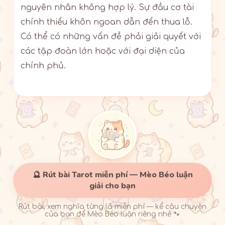
nguyên nhân không hợp lý. Sự đầu cơ tài
chính thiếu khôn ngoan dẫn đến thua lỗ.
Có thể có những vấn đề phải giải quyết với
các tập đoàn lớn hoặc với đại diện của
chính phủ.
🔮 Rút bài Tarot miễn phí — Mèo Béo luận
giải cho bạn
Rút bài, xem nghĩa từng lá miễn phí — kể câu chuyện
của bạn để Mèo Béo luận riêng nhé 🐾