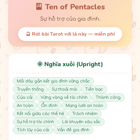
🎴 Ten of Pentacles
Sự hỗ trợ của gia đình.
🔮 Rút bài Tarot với lá này — miễn phí
🌞 Nghĩa xuôi (Upright)
Mối dây gắn kết gia đình vững chắc
Truyền thống
Sự thoải mái
Tiền bạc
Của cải
Vững vàng về tài chính
Thành công
An toàn
Ổn định
Mạng lưới an toàn
Kết nối giữa các thế hệ
Trách nhiệm
Sự hỗ trợ tài chính
Lời khuyên sâu sắc
Tích lũy của cải
Vấn đề gia đình