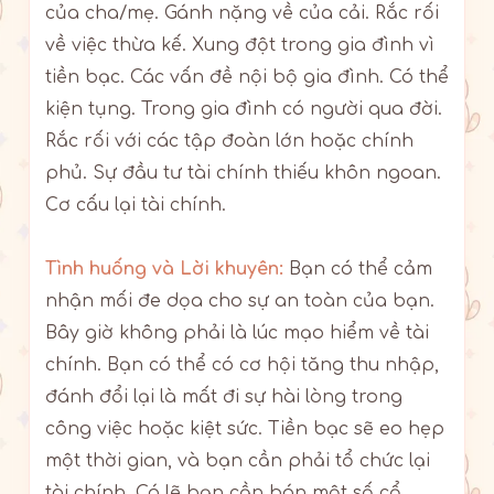
của cha/mẹ. Gánh nặng về của cải. Rắc rối
về việc thừa kế. Xung đột trong gia đình vì
tiền bạc. Các vấn đề nội bộ gia đình. Có thể
kiện tụng. Trong gia đình có người qua đời.
Rắc rối với các tập đoàn lớn hoặc chính
phủ. Sự đầu tư tài chính thiếu khôn ngoan.
Cơ cấu lại tài chính.
Tình huống và Lời khuyên:
Bạn có thể cảm
nhận mối đe dọa cho sự an toàn của bạn.
Bây giờ không phải là lúc mạo hiểm về tài
chính. Bạn có thể có cơ hội tăng thu nhập,
đánh đổi lại là mất đi sự hài lòng trong
công việc hoặc kiệt sức. Tiền bạc sẽ eo hẹp
một thời gian, và bạn cần phải tổ chức lại
tài chính. Có lẽ bạn cần bán một số cổ