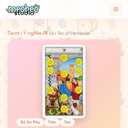
Tarot
Ý nghĩa 78 lá
›
› Ten of Pentacles
Bộ Ẩn Phụ
Tiền
Ten