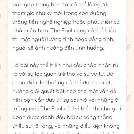
bạn gặp trong hiện tại có thể là người
tham gia chu kỳ mới trong con đường
thăng tiến nghề nghiệp hoặc phát triển cá
nhân của bạn. The Fool cũng có thể biểu
thị một người lưỡng tính hoặc đồng tính,
người sẽ ảnh hưởng đến tình huống.
Lá bài này thể hiện nhu cầu chấp nhận rủi
ro với sự lạc quan trẻ thơ và sự vô tư. Do
quan điểm lạ thường có thể đưa ra một
hướng giải quyết bất ngờ cho một vấn đề
nên bạn cần duy trì sự cởi mở với những ý
tưởng mới. The Fool có thể biểu thị cho giai
đoạn được đánh dấu bởi sự căng thẳng,
thiếu sự rõ ràng, và những điều kiện không