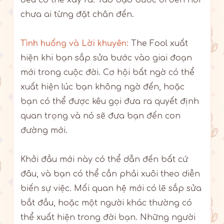
chưa ai từng đặt chân đến.
Tình huống và Lời khuyên:
The Fool xuất
hiện khi bạn sắp sửa bước vào giai đoạn
mới trong cuộc đời. Cơ hội bất ngờ có thể
xuất hiện lúc bạn không ngờ đến, hoặc
bạn có thể được kêu gọi đưa ra quyết định
quan trọng và nó sẽ đưa bạn đến con
đường mới.
Khởi đầu mới này có thể dẫn đến bất cứ
đâu, và bạn có thể cần phải xuôi theo diễn
biến sự việc. Mối quan hệ mới có lẽ sắp sửa
bắt đầu, hoặc một người khác thường có
thể xuất hiện trong đời bạn. Những người