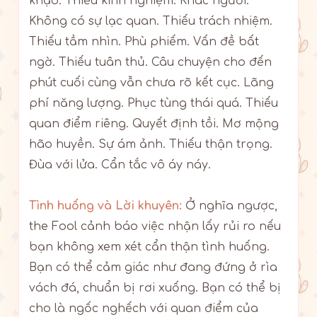
khạo. Thiếu kinh nghiệm. Khác người.
Không có sự lạc quan. Thiếu trách nhiệm.
Thiếu tầm nhìn. Phù phiếm. Vấn đề bất
ngờ. Thiếu tuân thủ. Câu chuyện cho đến
phút cuối cùng vẫn chưa rõ kết cục. Lãng
phí năng lượng. Phục tùng thái quá. Thiếu
quan điểm riêng. Quyết định tồi. Mơ mộng
hão huyền. Sự ám ảnh. Thiếu thận trọng.
Đùa với lửa. Cẩn tắc vô áy náy.
Tình huống và Lời khuyên:
Ở nghĩa ngược,
the Fool cảnh báo việc nhận lấy rủi ro nếu
bạn không xem xét cẩn thận tình huống.
Bạn có thể cảm giác như đang đứng ở rìa
vách đá, chuẩn bị rơi xuống. Bạn có thể bị
cho là ngốc nghếch với quan điểm của