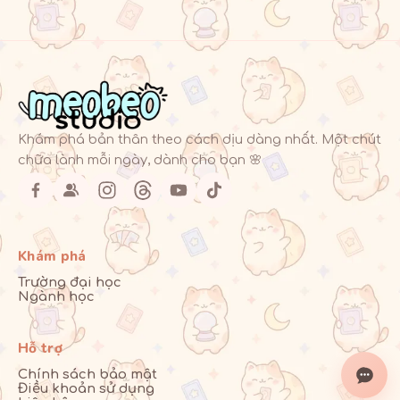
Khám phá bản thân theo cách dịu dàng nhất. Một chút
chữa lành mỗi ngày, dành cho bạn 🌸
Khám phá
Trường đại học
Ngành học
Hỗ trợ
Chính sách bảo mật
Điều khoản sử dụng