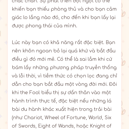
chắc chắn. Sự phát triển đột ngột có thể
khiến bạn thiếu phòng thủ và cho bạn cảm
giác lo lắng nào đó, cho đến khi bạn lấy lại
được phong thái của mình.
Lúc này bạn có khả năng rất đặc biệt. Bạn
nên khôn ngoan bỏ lại quá khứ và bắt đầu
điều gì đó mới mẻ. Có thể là sai lầm khi cứ
bám lấy những phương pháp truyền thống
và lỗi thời, vì tiềm thức có chọn lọc đang chỉ
dẫn cho bạn bắt đầu một vòng đời mới. Đôi
khi the Fool biểu thị sự dấn thân vào một
hành trình thực tế, đặc biệt nếu những lá
bài du hành khác xuất hiện trong trải bài
(như Chariot, Wheel of Fortune, World, Six
of Swords, Eight of Wands, hoặc Knight of