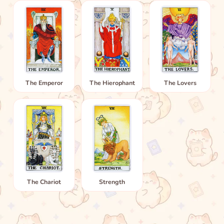
The Emperor
The Hierophant
The Lovers
The Chariot
Strength