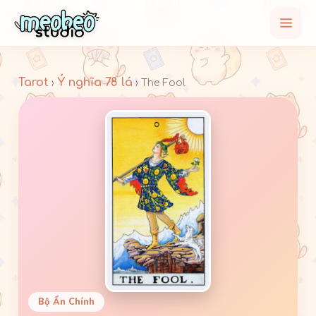
Tarot
Ý nghĩa 78 lá
›
› The Fool
Bộ Ẩn Chính