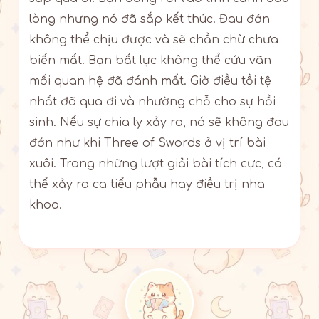
lòng nhưng nó đã sắp kết thúc. Đau đớn
không thể chịu được và sẽ chần chừ chưa
biến mất. Bạn bất lực không thể cứu vãn
mối quan hệ đã đánh mất. Giờ điều tồi tệ
nhất đã qua đi và nhường chỗ cho sự hồi
sinh. Nếu sự chia ly xảy ra, nó sẽ không đau
đớn như khi Three of Swords ở vị trí bài
xuôi. Trong những lượt giải bài tích cực, có
thể xảy ra ca tiểu phẫu hay điều trị nha
khoa.