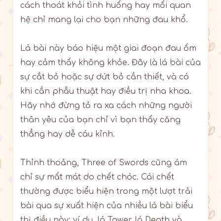
cách thoát khỏi tình huống hay mối quan
hệ chỉ mang lại cho bạn những đau khổ.
Lá bài này báo hiệu một giai đoạn đau ốm
hay cảm thấy không khỏe. Đây là lá bài của
sự cắt bỏ hoặc sự dứt bỏ cần thiết, và có
khi cần phẫu thuật hay điều trị nha khoa.
Hãy nhớ đừng tỏ ra xa cách những người
thân yêu của bạn chỉ vì bạn thấy căng
thẳng hay dễ cáu kỉnh.
Thỉnh thoảng, Three of Swords cũng ám
chỉ sự mất mát do chết chóc. Cái chết
thường được biểu hiện trong một lượt trải
bài qua sự xuất hiện của nhiều lá bài biểu
thị điều này; ví dụ, lá Tower, lá Death và