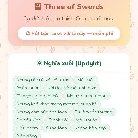
🎴 Three of Swords
Sự dứt bỏ cần thiết. Con tim rỉ máu.
🔮 Rút bài Tarot với lá này — miễn phí
🌞 Nghĩa xuôi (Upright)
Những rắc rối với cảm xúc
Mất mát
Phiền muộn
Nỗi đau về mặt tình cảm
Tình yêu bị đánh mất
Một tráu tim rỉ máu
Những khó khăn trong một mối quan hệ
Những cảm xúc hỗn loạn
Tự làm tổn thương
Dễ cáu kỉnh
Tranh cãi
Mâu thuẫn
Hiểu nhầm
Sự xa lánh
Không hòa hợp
Biến động