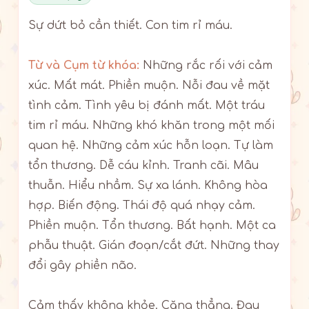
Sự dứt bỏ cần thiết. Con tim rỉ máu.
Từ và Cụm từ khóa:
Những rắc rối với cảm
xúc. Mất mát. Phiền muộn. Nỗi đau về mặt
tình cảm. Tình yêu bị đánh mất. Một tráu
tim rỉ máu. Những khó khăn trong một mối
quan hệ. Những cảm xúc hỗn loạn. Tự làm
tổn thương. Dễ cáu kỉnh. Tranh cãi. Mâu
thuẫn. Hiểu nhầm. Sự xa lánh. Không hòa
hợp. Biến động. Thái độ quá nhạy cảm.
Phiền muộn. Tổn thương. Bất hạnh. Một ca
phẫu thuật. Gián đoạn/cắt đứt. Những thay
đổi gây phiền não.
Cảm thấy không khỏe. Căng thẳng. Đau