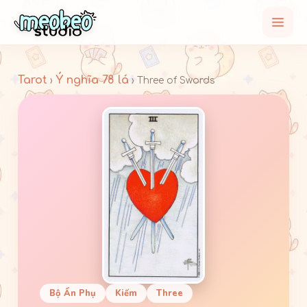
Tarot
Ý nghĩa 78 lá
›
› Three of Swords
Bộ Ẩn Phụ
Kiếm
Three