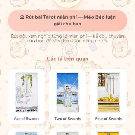
🔮 Rút bài Tarot miễn phí — Mèo Béo luận
giải cho bạn
Rút bài, xem nghĩa từng lá miễn phí — kể câu chuyện
của bạn để Mèo Béo luận riêng nhé 🐾
Các lá liên quan
Ace of Swords
Two of Swords
Four of Swords