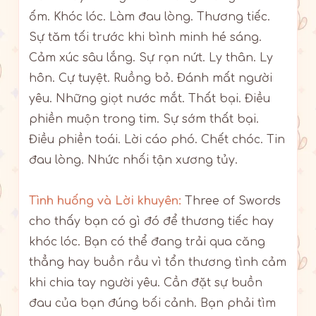
ốm. Khóc lóc. Làm đau lòng. Thương tiếc.
Sự tăm tối trước khi bình minh hé sáng.
Cảm xúc sâu lắng. Sự rạn nứt. Ly thân. Ly
hôn. Cự tuyệt. Ruồng bỏ. Đánh mất người
yêu. Những giọt nước mắt. Thất bại. Điều
phiền muộn trong tim. Sự sớm thất bại.
Điều phiền toái. Lời cáo phó. Chết chóc. Tin
đau lòng. Nhức nhối tận xương tủy.
Tình huống và Lời khuyên:
Three of Swords
cho thấy bạn có gì đó để thương tiếc hay
khóc lóc. Bạn có thể đang trải qua căng
thẳng hay buồn rầu vì tổn thương tình cảm
khi chia tay người yêu. Cần đặt sự buồn
đau của bạn đúng bối cảnh. Bạn phải tìm