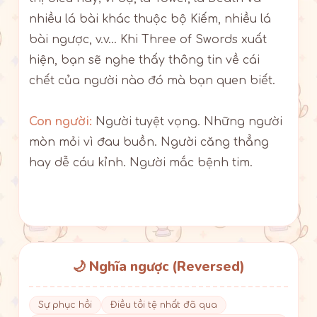
nhiều lá bài khác thuộc bộ Kiếm, nhiều lá
bài ngược, v.v… Khi Three of Swords xuất
hiện, bạn sẽ nghe thấy thông tin về cái
chết của người nào đó mà bạn quen biết.
Con người:
Người tuyệt vọng. Những người
mòn mỏi vì đau buồn. Người căng thẳng
hay dễ cáu kỉnh. Người mắc bệnh tim.
🌙 Nghĩa ngược (Reversed)
Sự phục hồi
Điều tồi tệ nhất đã qua