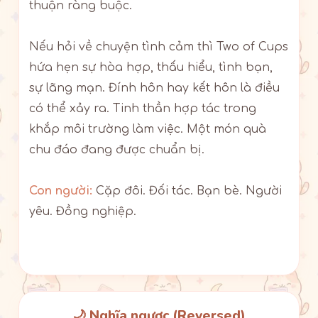
thuận ràng buộc.
Nếu hỏi về chuyện tình cảm thì Two of Cups
hứa hẹn sự hòa hợp, thấu hiểu, tình bạn,
sự lãng mạn. Đính hôn hay kết hôn là điều
có thể xảy ra. Tinh thần hợp tác trong
khắp môi trường làm việc. Một món quà
chu đáo đang được chuẩn bị.
Con người:
Cặp đôi. Đối tác. Bạn bè. Người
yêu. Đồng nghiệp.
🌙 Nghĩa ngược (Reversed)