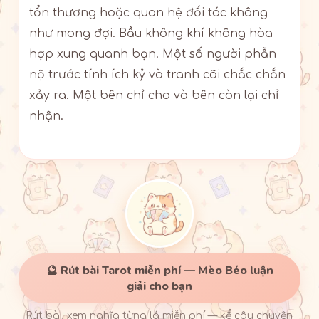
tổn thương hoặc quan hệ đối tác không
như mong đợi. Bầu không khí không hòa
hợp xung quanh bạn. Một số người phẫn
nộ trước tính ích kỷ và tranh cãi chắc chắn
xảy ra. Một bên chỉ cho và bên còn lại chỉ
nhận.
🔮 Rút bài Tarot miễn phí — Mèo Béo luận
giải cho bạn
Rút bài, xem nghĩa từng lá miễn phí — kể câu chuyện