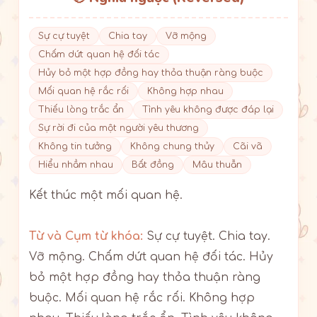
Sự cự tuyệt
Chia tay
Vỡ mộng
Chấm dứt quan hệ đối tác
Hủy bỏ một hợp đồng hay thỏa thuận ràng buộc
Mối quan hệ rắc rối
Không hợp nhau
Thiếu lòng trắc ẩn
Tình yêu không được đáp lại
Sự rời đi của một người yêu thương
Không tin tưởng
Không chung thủy
Cãi vã
Hiểu nhầm nhau
Bất đồng
Mâu thuẫn
Kết thúc một mối quan hệ.
Từ và Cụm từ khóa:
Sự cự tuyệt. Chia tay.
Vỡ mộng. Chấm dứt quan hệ đối tác. Hủy
bỏ một hợp đồng hay thỏa thuận ràng
buộc. Mối quan hệ rắc rối. Không hợp