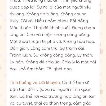
nhau. Thiếu lòng trắc ẩn. Tình yêu không
được đáp lại. Sự rời đi của một người yêu
thương. Không tin tưởng. Không chung
thủy. Cãi vã. Hiểu nhầm nhau. Bất đồng.
Mâu thuẫn. Thái độ khinh suất. Đụng chạm
lòng tin. Cho và nhận không công bằng.
Một thỏa thuận bị phá vỡ. Không hòa hợp.
Oán giận. Lòng căm thù. Sự tranh cãi.
Tranh luận. Sự không công bằng. Ly thân.
Ly hôn. Không dễ chia lìa. Chia ly là một nỗi
đau khổ âm thầm. Tôi ghét bạn.
Tình huống và Lời khuyên:
Có thể bạn sẽ
bận tâm đến việc xa rời người mình quan
tâm. Có thể rơi vào trường hợp lòng tin tan
vỡ, cự tuyệt, thái độ thận trọng, cảm giác