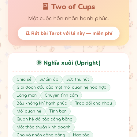
🎴 Two of Cups
Một cuộc hôn nhân hạnh phúc.
🔮 Rút bài Tarot với lá này — miễn phí
🌞 Nghĩa xuôi (Upright)
Chia sẻ
Sư ấm áp
Sức thu hút
Giai đoạn đầu của một mối quan hệ hòa hợp
Lãng mạn
Chuyện tình cảm
Bầu không khí hạnh phúc
Trao đổi cho nhau
Mối quan hệ
Tình bạn
Quan hệ đối tác công bằng
Một thỏa thuận kinh doanh
Cho và nhận công bằng
Hợp tác