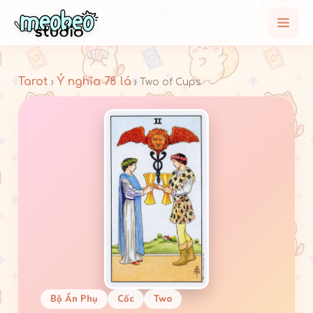
Tarot
Ý nghĩa 78 lá
›
› Two of Cups
Bộ Ẩn Phụ
Cốc
Two