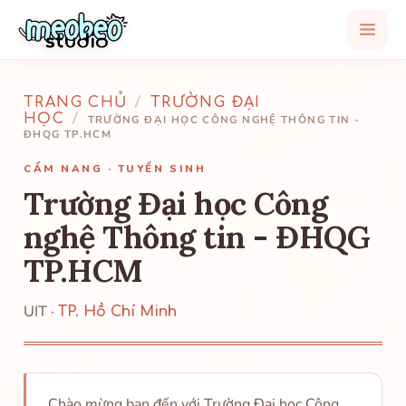
TRANG CHỦ
/
TRƯỜNG ĐẠI
HỌC
/
TRƯỜNG ĐẠI HỌC CÔNG NGHỆ THÔNG TIN -
ĐHQG TP.HCM
CẨM NANG · TUYỂN SINH
Trường Đại học Công
nghệ Thông tin - ĐHQG
TP.HCM
UIT ·
TP. Hồ Chí Minh
Chào mừng bạn đến với Trường Đại học Công