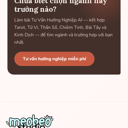
Chưa biết chọn ngành hay
trường nào?
Làm bài Tư Vấn Hướng Nghiệp AI — kết hợp
Tarot, Tử Vi, Thần Số, Chiêm Tinh, Bài Tây và
Kinh Dịch — để tìm ngành và trường hợp với bạn
nhất.
Tư vấn hướng nghiệp miễn phí