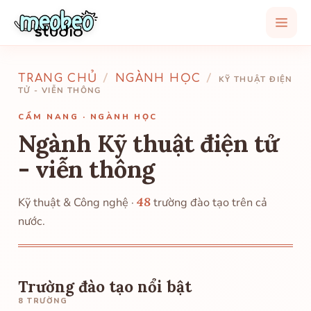
TRANG CHỦ
/
NGÀNH HỌC
/
KỸ THUẬT ĐIỆN
TỬ - VIỄN THÔNG
CẨM NANG · NGÀNH HỌC
Ngành Kỹ thuật điện tử
- viễn thông
48
Kỹ thuật & Công nghệ ·
trường đào tạo trên cả
nước.
Trường đào tạo nổi bật
8 TRƯỜNG