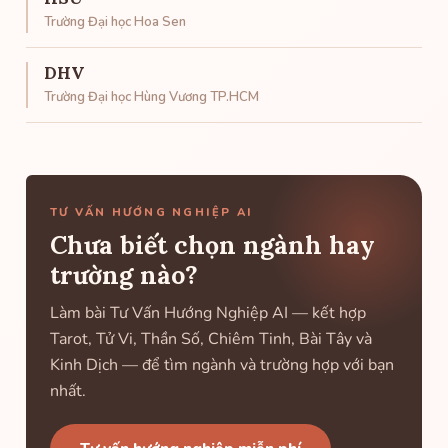
Trường Đại học Hoa Sen
DHV
Trường Đại học Hùng Vương TP.HCM
TƯ VẤN HƯỚNG NGHIỆP AI
Chưa biết chọn ngành hay
trường nào?
Làm bài Tư Vấn Hướng Nghiệp AI — kết hợp
Tarot, Tử Vi, Thần Số, Chiêm Tinh, Bài Tây và
Kinh Dịch — để tìm ngành và trường hợp với bạn
nhất.