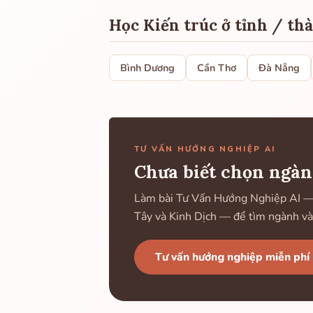
Học Kiến trúc ở tỉnh / th
Bình Dương
Cần Thơ
Đà Nẵng
TƯ VẤN HƯỚNG NGHIỆP AI
Chưa biết chọn ngàn
Làm bài Tư Vấn Hướng Nghiệp AI — k
Tây và Kinh Dịch — để tìm ngành và
Tư vấn hướng nghiệp miễn phí