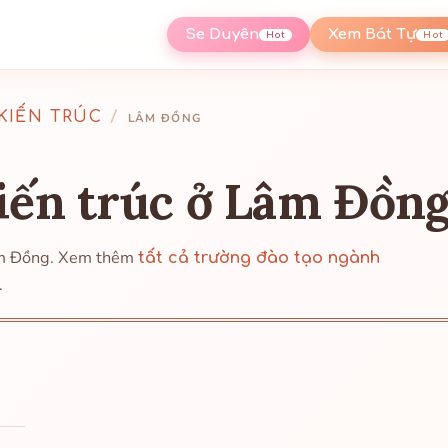
Se Duyên
Xem Bát Tự
Hot
Hot
KIẾN TRÚC
/
LÂM ĐỒNG
iến trúc ở Lâm Đồn
Lâm Đồng. Xem thêm
tất cả trường đào tạo ngành
.