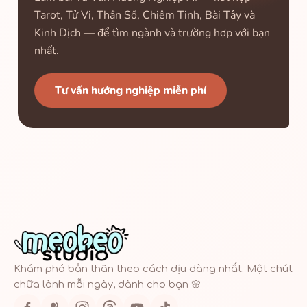
Tarot, Tử Vi, Thần Số, Chiêm Tinh, Bài Tây và
Kinh Dịch — để tìm ngành và trường hợp với bạn
nhất.
Tư vấn hướng nghiệp miễn phí
Khám phá bản thân theo cách dịu dàng nhất. Một chút
chữa lành mỗi ngày, dành cho bạn 🌸