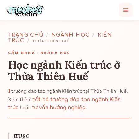
TRANG CHỦ
/
NGÀNH HỌC
/
KIẾN
TRÚC
/
THỪA THIÊN HUẾ
CẨM NANG · NGÀNH HỌC
Học ngành Kiến trúc ở
Thừa Thiên Huế
1
trường đào tạo ngành Kiến trúc tại Thừa Thiên Huế.
Xem thêm
tất cả trường đào tạo ngành Kiến
hoặc
.
trúc
tư vấn hướng nghiệp
HUSC