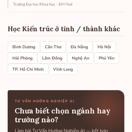
Trường Đại học Khoa học - ĐH Huế
Học Kiến trúc ở tỉnh / thành khác
Bình Dương
Cần Thơ
Đà Nẵng
Hà Nội
Hải Phòng
Lâm Đồng
Nghệ An
Phú Yên
TP. Hồ Chí Minh
Vĩnh Long
TƯ VẤN HƯỚNG NGHIỆP AI
Chưa biết chọn ngành hay
trường nào?
Làm bài Tư Vấn Hướng Nghiệp AI — kết hợp