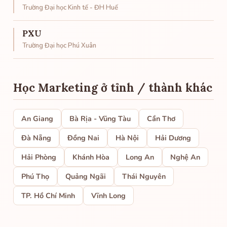
Trường Đại học Kinh tế - ĐH Huế
PXU
Trường Đại học Phú Xuân
Học Marketing ở tỉnh / thành khác
An Giang
Bà Rịa - Vũng Tàu
Cần Thơ
Đà Nẵng
Đồng Nai
Hà Nội
Hải Dương
Hải Phòng
Khánh Hòa
Long An
Nghệ An
Phú Thọ
Quảng Ngãi
Thái Nguyên
TP. Hồ Chí Minh
Vĩnh Long