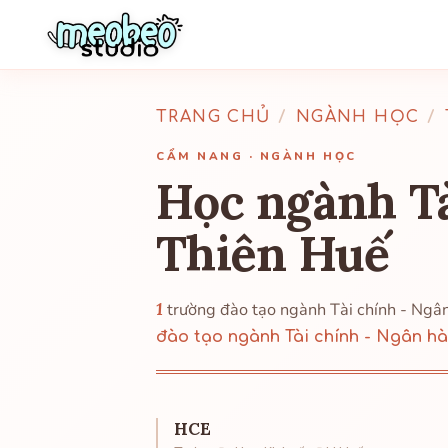
TRANG CHỦ
/
NGÀNH HỌC
/
CẨM NANG · NGÀNH HỌC
Học ngành Tà
Thiên Huế
1
trường đào tạo ngành Tài chính - Ngâ
đào tạo ngành Tài chính - Ngân h
HCE