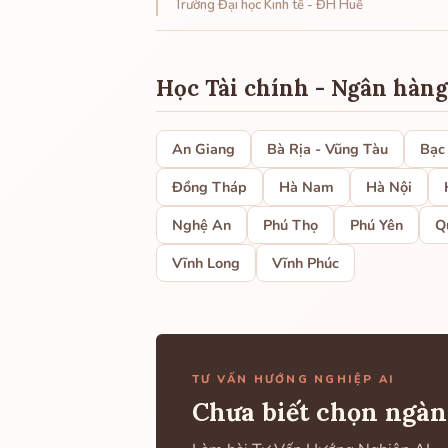
Trường Đại học Kinh tế - ĐH Huế
Học Tài chính - Ngân hàng
An Giang
Bà Rịa - Vũng Tàu
Bạc
Đồng Tháp
Hà Nam
Hà Nội
Nghệ An
Phú Thọ
Phú Yên
Q
Vĩnh Long
Vĩnh Phúc
TƯ VẤN HƯỚNG NGHIỆP AI
Chưa biết chọn ngàn