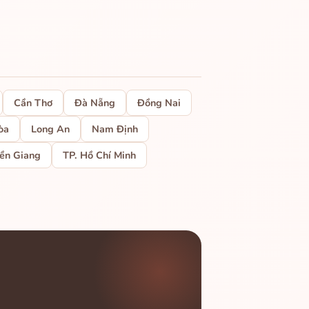
Cần Thơ
Đà Nẵng
Đồng Nai
òa
Long An
Nam Định
ền Giang
TP. Hồ Chí Minh