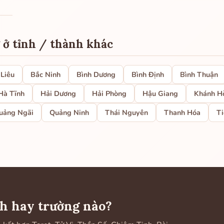
 ở tỉnh / thành khác
 Liêu
Bắc Ninh
Bình Dương
Bình Định
Bình Thuận
Hà Tĩnh
Hải Dương
Hải Phòng
Hậu Giang
Khánh H
uảng Ngãi
Quảng Ninh
Thái Nguyên
Thanh Hóa
Ti
h hay trường nào?