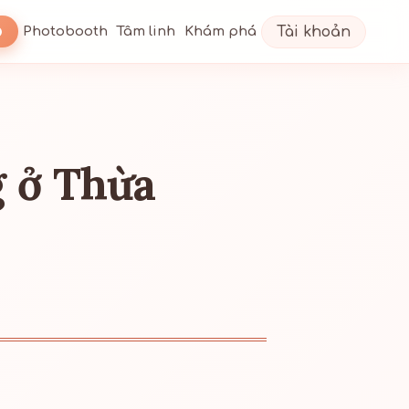
Tài khoản
Photobooth
Tâm linh
Khám phá
g ở Thừa