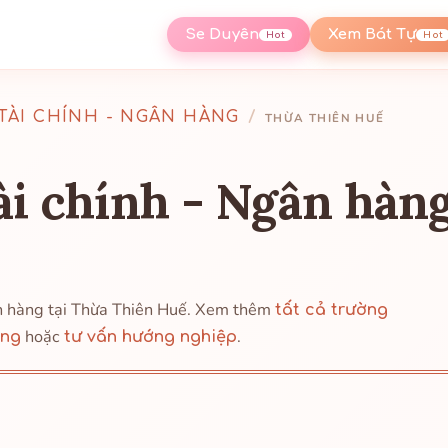
Se Duyên
Xem Bát Tự
Hot
Hot
TÀI CHÍNH - NGÂN HÀNG
/
THỪA THIÊN HUẾ
i chính - Ngân hàn
n hàng tại Thừa Thiên Huế. Xem thêm
tất cả trường
hoặc
.
àng
tư vấn hướng nghiệp