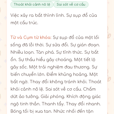
Thoát khỏi cảnh nô lệ
Sai sót về cơ cấu
Việc xảy ra bất thình lình. Sự sụp đổ của
một cấu trúc.
Từ và Cụm từ khóa:
Sự sụp đổ của một lối
sống đã lỗi thời. Sự sửa đổi. Sự gián đoạn.
Nhiễu loạn. Tàn phá. Sự tỉnh thức. Sự bất
ổn. Sự thấu hiểu gây choáng. Một tiết lộ
gây sốc. Một trải nghiệm đau thương. Sự
biến chuyển lớn. Điểm khủng hoảng. Một
bất ngờ. Thay đổi không tránh khỏi. Thoát
khỏi cảnh nô lệ. Sai sót về cơ cấu. Chấm
dứt ảo tưởng. Giải phóng. Khích động giác
ngộ tinh thần. Thanh tẩy. Thay đổi nhanh.
Bóng tối bị xua tan. Nhức nhối đến tận