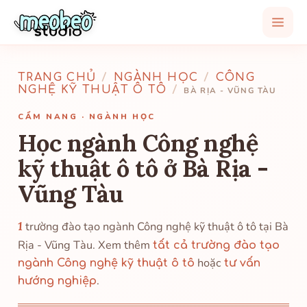
TRANG CHỦ
/
NGÀNH HỌC
/
CÔNG
NGHỆ KỸ THUẬT Ô TÔ
/
BÀ RỊA - VŨNG TÀU
CẨM NANG · NGÀNH HỌC
Học ngành Công nghệ
kỹ thuật ô tô ở Bà Rịa -
Vũng Tàu
1
trường đào tạo ngành Công nghệ kỹ thuật ô tô tại Bà
Rịa - Vũng Tàu. Xem thêm
tất cả trường đào tạo
hoặc
ngành Công nghệ kỹ thuật ô tô
tư vấn
.
hướng nghiệp