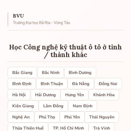
BVU
Trường Đại học Bà Rịa - Vũng Tàu
Học Công nghệ kỹ thuật ô tô ở tỉnh
/ thành khác
Bắc Giang
Bắc Ninh
Bình Dương
Bình Định
Bình Thuận
Đà Nẵng
Đồng Nai
Hà Nội
Hải Dương
Hưng Yên
Khánh Hòa
Kiên Giang
Lâm Đồng
Nam Định
Nghệ An
Phú Thọ
Phú Yên
Thái Nguyên
Thừa Thiên Huế
TP. Hồ Chí Minh
Trà Vinh