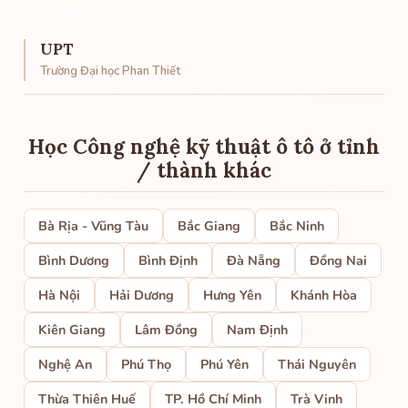
UPT
Trường Đại học Phan Thiết
Học Công nghệ kỹ thuật ô tô ở tỉnh
/ thành khác
Bà Rịa - Vũng Tàu
Bắc Giang
Bắc Ninh
Bình Dương
Bình Định
Đà Nẵng
Đồng Nai
Hà Nội
Hải Dương
Hưng Yên
Khánh Hòa
Kiên Giang
Lâm Đồng
Nam Định
Nghệ An
Phú Thọ
Phú Yên
Thái Nguyên
Thừa Thiên Huế
TP. Hồ Chí Minh
Trà Vinh