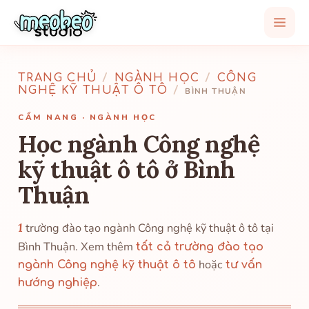
TRANG CHỦ
/
NGÀNH HỌC
/
CÔNG
NGHỆ KỸ THUẬT Ô TÔ
/
BÌNH THUẬN
CẨM NANG · NGÀNH HỌC
Học ngành Công nghệ
kỹ thuật ô tô ở Bình
Thuận
1
trường đào tạo ngành Công nghệ kỹ thuật ô tô tại
Bình Thuận. Xem thêm
tất cả trường đào tạo
hoặc
ngành Công nghệ kỹ thuật ô tô
tư vấn
.
hướng nghiệp