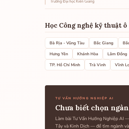
Trường Đại học Kiên Giang
Học Công nghệ kỹ thuật ô 
Bà Rịa - Vũng Tàu
Bắc Giang
Bắ
Hưng Yên
Khánh Hòa
Lâm Đồng
TP. Hồ Chí Minh
Trà Vinh
Vĩnh L
TƯ VẤN HƯỚNG NGHIỆP AI
Chưa biết chọn ngàn
Làm bài Tư Vấn Hướng Nghiệp AI — k
Tây và Kinh Dịch — để tìm ngành và