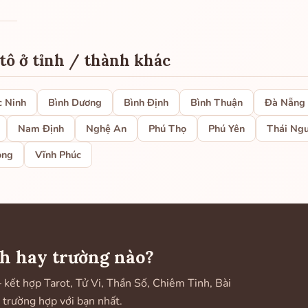
tô ở tỉnh / thành khác
c Ninh
Bình Dương
Bình Định
Bình Thuận
Đà Nẵng
Nam Định
Nghệ An
Phú Thọ
Phú Yên
Thái Ng
ong
Vĩnh Phúc
h hay trường nào?
ết hợp Tarot, Tử Vi, Thần Số, Chiêm Tinh, Bài
 trường hợp với bạn nhất.