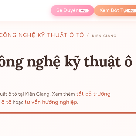
Se Duyên
Xem Bát Tự
Hot
Hot
CÔNG NGHỆ KỸ THUẬT Ô TÔ
/
KIÊN GIANG
ng nghệ kỹ thuật ô 
uật ô tô tại Kiên Giang. Xem thêm
tất cả trường
hoặc
.
 ô tô
tư vấn hướng nghiệp