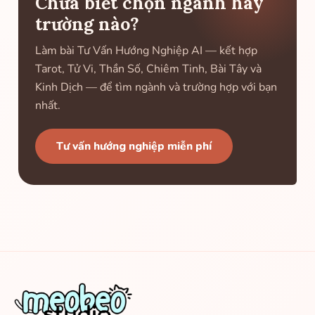
Chưa biết chọn ngành hay
trường nào?
Làm bài Tư Vấn Hướng Nghiệp AI — kết hợp
Tarot, Tử Vi, Thần Số, Chiêm Tinh, Bài Tây và
Kinh Dịch — để tìm ngành và trường hợp với bạn
nhất.
Tư vấn hướng nghiệp miễn phí