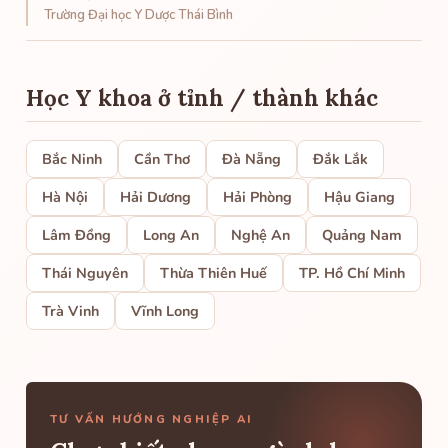
Trường Đại học Y Dược Thái Bình
Học Y khoa ở tỉnh / thành khác
Bắc Ninh
Cần Thơ
Đà Nẵng
Đắk Lắk
Hà Nội
Hải Dương
Hải Phòng
Hậu Giang
Lâm Đồng
Long An
Nghệ An
Quảng Nam
Thái Nguyên
Thừa Thiên Huế
TP. Hồ Chí Minh
Trà Vinh
Vĩnh Long
TƯ VẤN HƯỚNG NGHIỆP AI