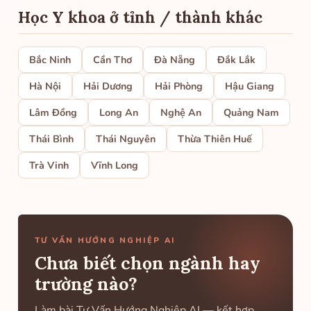
Học Y khoa ở tỉnh / thành khác
Bắc Ninh
Cần Thơ
Đà Nẵng
Đắk Lắk
Hà Nội
Hải Dương
Hải Phòng
Hậu Giang
Lâm Đồng
Long An
Nghệ An
Quảng Nam
Thái Bình
Thái Nguyên
Thừa Thiên Huế
Trà Vinh
Vĩnh Long
TƯ VẤN HƯỚNG NGHIỆP AI
Chưa biết chọn ngành hay
trường nào?
Làm bài Tư Vấn Hướng Nghiệp AI — kết hợp