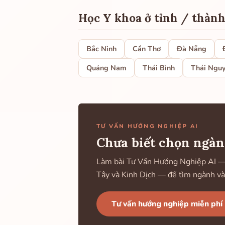
Học Y khoa ở tỉnh / thàn
Bắc Ninh
Cần Thơ
Đà Nẵng
Quảng Nam
Thái Bình
Thái Ngu
TƯ VẤN HƯỚNG NGHIỆP AI
Chưa biết chọn ngàn
Làm bài Tư Vấn Hướng Nghiệp AI — k
Tây và Kinh Dịch — để tìm ngành và
Tư vấn hướng nghiệp miễn phí