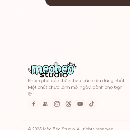
Khám phá bản thân theo cách dịu dàng nhất.
Một chút chữa lành mỗi ngày, dành cho bạn
🌸
© 2025 Mèo Béo Studio. All rights reserved.