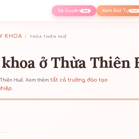
Se Duyên
Xem Bát Tự
Hot
Hot
Y KHOA
/
THỪA THIÊN HUẾ
 khoa ở Thừa Thiên
a Thiên Huế. Xem thêm
tất cả trường đào tạo
.
ghiệp