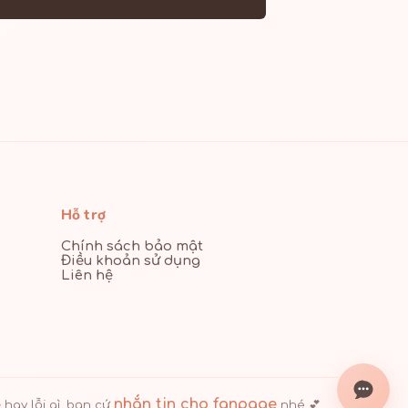
Hỗ trợ
Chính sách bảo mật
Điều khoản sử dụng
Liên hệ
nhắn tin cho fanpage
hay lỗi gì, bạn cứ
nhé 💕